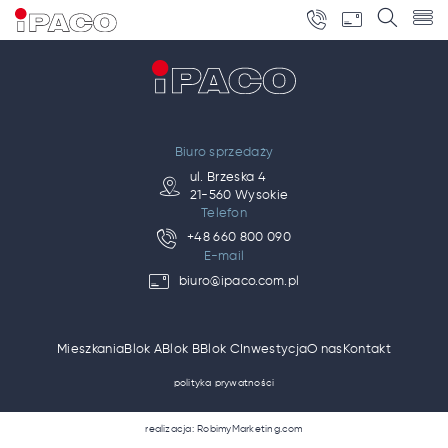
Biuro sprzedaży
ul. Brzeska 4
21-560 Wysokie
Telefon
+48 660 800 090
E-mail
biuro@ipaco.com.pl
Mieszkania
Blok A
Blok B
Blok C
Inwestycja
O nas
Kontakt
polityka prywatności
realizacja: RobimyMarketing.com